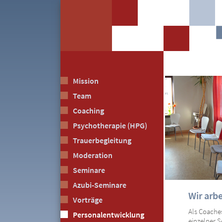
Mission
Team
Coaching
Psychotherapie (HPG)
Trauerbegleitung
Moderation
Seminare
Azubi-Seminare
Wir arbe
Vorträge
Als Coache
Personalentwicklung
einzelner 