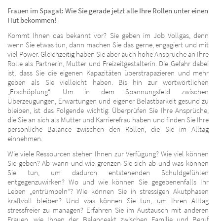
Frauen im Spagat:
Wie Sie gerade jetzt alle Ihre Rollen unter einen
Hut bekommen!
Kommt Ihnen das bekannt vor? Sie geben im Job Vollgas, denn
wenn Sie etwas tun, dann machen Sie das gerne, engagiert und mit
viel Power. Gleichzeitig haben Sie aber auch hohe Ansprüche an Ihre
Rolle als Partnerin, Mutter und Freizeitgestalterin. Die Gefahr dabei
ist, dass Sie die eigenen Kapazitäten überstrapazieren und mehr
geben als Sie vielleicht haben. Bis hin zur wortwörtlichen
„Erschöpfung“. Um in dem Spannungsfeld zwischen
Überzeugungen, Erwartungen und eigener Belastbarkeit gesund zu
bleiben, ist das Folgende wichtig: Überprüfen Sie Ihre Ansprüche,
die Sie an sich als Mutter und Karrierefrau haben und finden Sie Ihre
persönliche Balance zwischen den Rollen, die Sie im Alltag
einnehmen.
Wie viele Ressourcen stehen Ihnen zur Verfügung? Wie viel können
Sie geben? Ab wann und wie grenzen Sie sich ab und was können
Sie tun, um dadurch entstehenden Schuldgefühlen
entgegenzuwirken? Wo und wie können Sie gegebenenfalls Ihr
Leben „entrümpeln“? Wie können Sie in stressigen Akutphasen
kraftvoll bleiben? Und was können Sie tun, um Ihren Alltag
stressfreier zu managen? Erfahren Sie im Austausch mit anderen
Frauen, wie Ihnen der Balanceakt zwischen Familie und Beruf