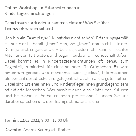
Online-Workshop für
MitarbeiterInnen in
Kindertageseinrichtungen
Gemeinsam stark oder zusammen einsam?
Was Sie über
Teamwork wissen sollten!
„Ich bin ein Teamplayer“. Klingt das nicht schön? Erfahrungsgemäß
ist nur nicht überall „Team“ drin, wo „Team“ draufsteht – leider!
Denn je anstrengender die Arbeit ist, desto mehr kann ein echtes
Miteinander Halt bieten, und sogar Freude und Freundschaft stiften.
Dabei kommt es in Kindertageseinrichtungen oft genau zum
Gegenteil, zumindest für einzelne oder für Grüppchen. Es wird
hintenrum geredet und manchmal auch „gedisst“, Informationen
bleiben auf der Strecke und gelegentlich auch mal die guten Sitten.
Dabei sind ErzieherInnen und KinderpflegerInnen grundlegend sehr
reflektierte Menschen. Was passiert dann also hinter den Kulissen
und bis wohin ist Verhalten noch professionell? Lassen Sie uns
darüber sprechen und den Teamgeist materialisieren!
Termin: 12.02.2021, 9.00 - 15.00 Uhr
Dozentin:
Andrea Baumgartl-Krabec